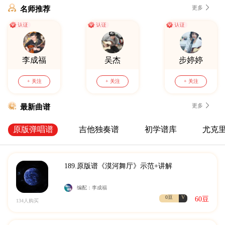
名师推荐
更多
李成福
吴杰
步婷婷
+ 关注
+ 关注
+ 关注
最新曲谱
更多
原版弹唱谱
吉他独奏谱
初学谱库
尤克
189.原版谱《漠河舞厅》示范+讲解
编配：李成福
0豆
V
60豆
134人购买