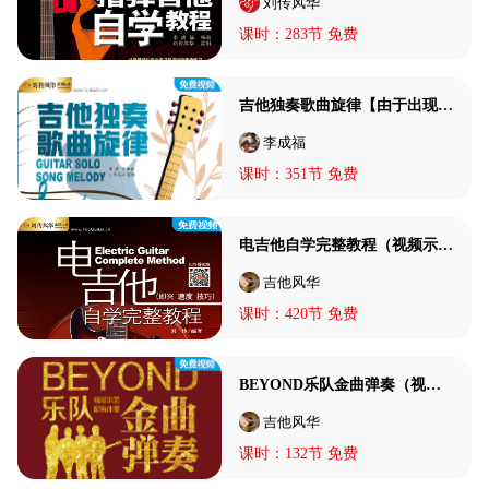
刘传风华
课时：283节 免费
吉他独奏歌曲旋律【由于出现盗版，请扫扉页的防伪码免费看视频，以后直接从吉他风华小程序-我的-一书一码进入。【加微信：jita-fenghua免费辅导+入群交流】
李成福
课时：351节 免费
电吉他自学完整教程（视频示范讲解+伴奏+音频）【加微信：jita-fenghua免费辅导】
吉他风华
课时：420节 免费
BEYOND乐队金曲弹奏（视频示范讲解+伴奏）【加微信：jita-fenghua免费辅导】
吉他风华
课时：132节 免费