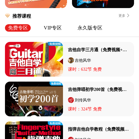
推荐课程
更多
免费专区
VIP专区
永久版专区
吉他自学三月通（免费视频+伴奏）【加微信：jita-fenghua免费辅导】
吉他风华
课时：632节 免费
吉他弹唱初学200首（免费视频） 【加微信：jita-fenghua免费辅导】
刘传风华
课时：324节 免费
指弹吉他自学教程（免费视频）【加微信：jita-fenghua免费辅导】