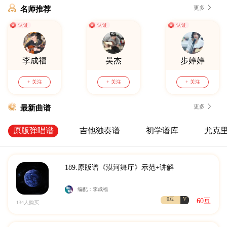
名师推荐
更多
李成福
吴杰
步婷婷
+ 关注
+ 关注
+ 关注
最新曲谱
更多
原版弹唱谱
吉他独奏谱
初学谱库
尤克
189.原版谱《漠河舞厅》示范+讲解
编配：李成福
0豆
V
60豆
134人购买