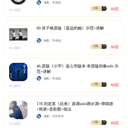
编配：李成福
0豆
V
60豆
67人购买
60.张子铭原版《遥远的她》示范+讲解
编配：李成福
0豆
V
60豆
65人购买
46.原版《小宇》蓝心羽版本 有原版间奏solo 示
范+讲解
编配：李成福
0豆
V
60豆
62人购买
178.刘若英《后来》原调solo谱bE调+弹唱谱
+简谱+音阶图+指法
编配：刘传风华
0豆
V
60豆
55人购买