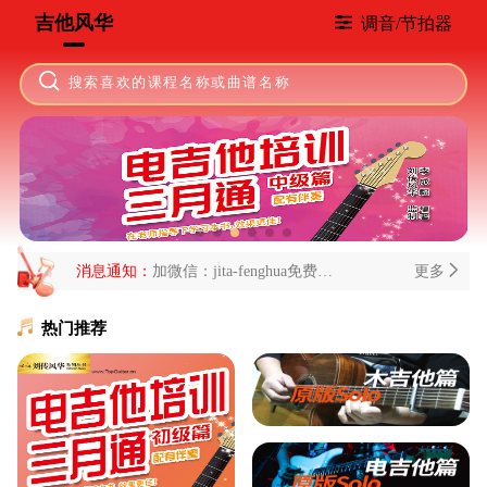
吉他风华
调音/节拍器
搜索喜欢的课程名称或曲谱名称
消息通知：
风华3本新书上架啦
更多
消息通知：
加微信：jita-fenghua免费辅导咨询
更多
消息通知：
风华3本新书上架啦
更多
消息通知：
加微信：jita-fenghua免费辅导咨询
更多
热门推荐