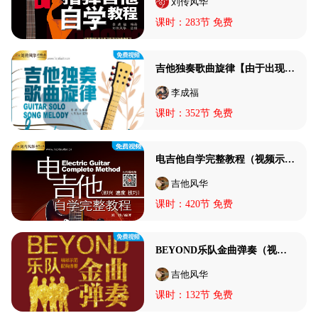
刘传风华
课时：283节 免费
吉他独奏歌曲旋律【由于出现盗版，请扫扉页的防伪码免费看视频，以后直接从吉他风华小程序-我的-一书一码进入。【加微信：jita-fenghua免费辅导+入群交流】
李成福
课时：352节 免费
电吉他自学完整教程（视频示范讲解+伴奏+音频）【加微信：jita-fenghua免费辅导】
吉他风华
课时：420节 免费
BEYOND乐队金曲弹奏（视频示范讲解+伴奏）【加微信：jita-fenghua免费辅导】
吉他风华
课时：132节 免费