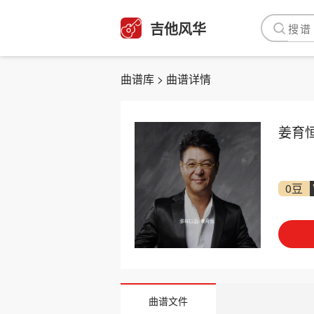
吉他风华
曲谱库
> 曲谱详情
姜育
0豆
曲谱文件