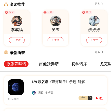
名师推荐
更多
李成福
吴杰
步婷婷
+ 关注
+ 关注
+ 关注
最新曲谱
更多
原版弹唱谱
吉他独奏谱
初学谱库
尤克
189.原版谱《漠河舞厅》示范+讲解
编配：李成福
0豆
V
60豆
134人购买