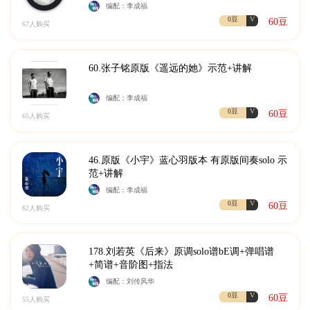
编配：李成福
0豆
V
60豆
67人购买
60.张子铭原版《遥远的她》示范+讲解
编配：李成福
0豆
V
60豆
65人购买
46.原版《小宇》蓝心羽版本 有原版间奏solo 示
范+讲解
编配：李成福
0豆
V
60豆
62人购买
178.刘若英《后来》原调solo谱bE调+弹唱谱
+简谱+音阶图+指法
编配：刘传风华
0豆
V
60豆
55人购买