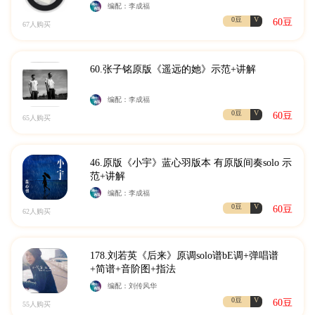
编配：李成福
0豆
V
60豆
67人购买
60.张子铭原版《遥远的她》示范+讲解
编配：李成福
0豆
V
60豆
65人购买
46.原版《小宇》蓝心羽版本 有原版间奏solo 示
范+讲解
编配：李成福
0豆
V
60豆
62人购买
178.刘若英《后来》原调solo谱bE调+弹唱谱
+简谱+音阶图+指法
编配：刘传风华
0豆
V
60豆
55人购买