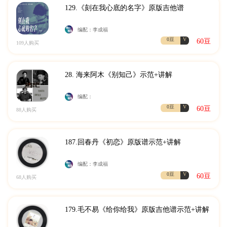
129.《刻在我心底的名字》原版吉他谱
编配：李成福
0豆
V
60豆
109人购买
28. 海来阿木《别知己》示范+讲解
编配：
0豆
V
60豆
88人购买
187.回春丹《初恋》原版谱示范+讲解
编配：李成福
0豆
V
60豆
68人购买
179.毛不易《给你给我》原版吉他谱示范+讲解