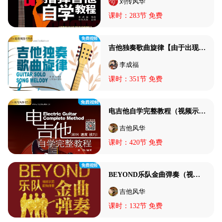
刘传风华
课时：283节 免费
吉他独奏歌曲旋律【由于出现盗版，请扫扉页的防伪码免费看视频，以后直接从吉他风华小程序-我的-一书一码进入。【加微信：jita-fenghua免费辅导+入群交流】
李成福
课时：351节 免费
电吉他自学完整教程（视频示范讲解+伴奏+音频）【加微信：jita-fenghua免费辅导】
吉他风华
课时：420节 免费
BEYOND乐队金曲弹奏（视频示范讲解+伴奏）【加微信：jita-fenghua免费辅导】
吉他风华
课时：132节 免费