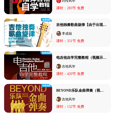
刘传风华
课时：283节 免费
吉他独奏歌曲旋律【由于出现盗版，请扫扉页的防伪码免费看视频，以后直接从吉他风华小程序-我的-一书一码进入。【加微信：jita-fenghua免费辅导+入群交流】
李成福
课时：351节 免费
电吉他自学完整教程（视频示范讲解+伴奏+音频）【加微信：jita-fenghua免费辅导】
吉他风华
课时：420节 免费
BEYOND乐队金曲弹奏（视频示范讲解+伴奏）【加微信：jita-fenghua免费辅导】
吉他风华
课时：132节 免费