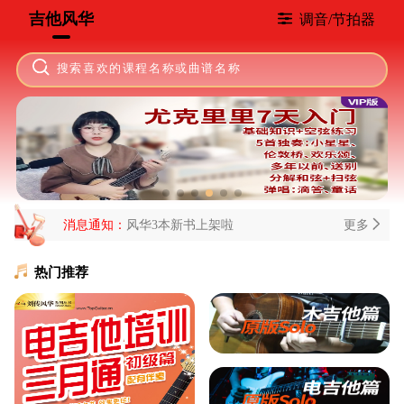
吉他风华
调音/节拍器
搜索喜欢的课程名称或曲谱名称
消息通知：
风华3本新书上架啦
更多
消息通知：
加微信：jita-fenghua免费辅导咨询
更多
消息通知：
风华3本新书上架啦
更多
消息通知：
加微信：jita-fenghua免费辅导咨询
更多
热门推荐