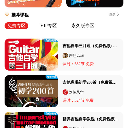
推荐课程
更多
免费专区
VIP专区
永久版专区
吉他自学三月通（免费视频+伴奏）【加微信：jita-fenghua免费辅导】
吉他风华
课时：632节 免费
吉他弹唱初学200首（免费视频） 【加微信：jita-fenghua免费辅导】
刘传风华
课时：324节 免费
指弹吉他自学教程（免费视频）【加微信：jita-fenghua免费辅导】