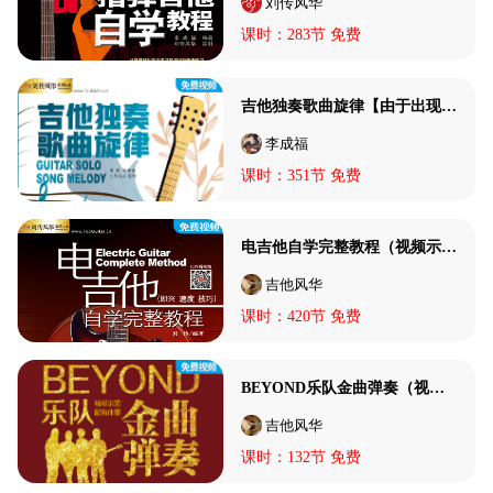
刘传风华
课时：283节 免费
吉他独奏歌曲旋律【由于出现盗版，请扫扉页的防伪码免费看视频，以后直接从吉他风华小程序-我的-一书一码进入。【加微信：jita-fenghua免费辅导+入群交流】
李成福
课时：351节 免费
电吉他自学完整教程（视频示范讲解+伴奏+音频）【加微信：jita-fenghua免费辅导】
吉他风华
课时：420节 免费
BEYOND乐队金曲弹奏（视频示范讲解+伴奏）【加微信：jita-fenghua免费辅导】
吉他风华
课时：132节 免费