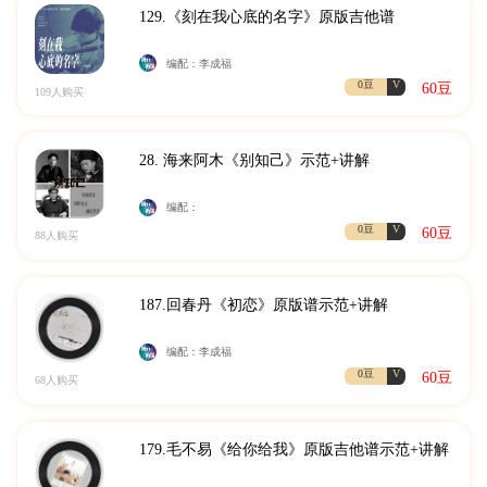
129.《刻在我心底的名字》原版吉他谱
编配：李成福
0豆
V
60豆
109人购买
28. 海来阿木《别知己》示范+讲解
编配：
0豆
V
60豆
88人购买
187.回春丹《初恋》原版谱示范+讲解
编配：李成福
0豆
V
60豆
68人购买
179.毛不易《给你给我》原版吉他谱示范+讲解