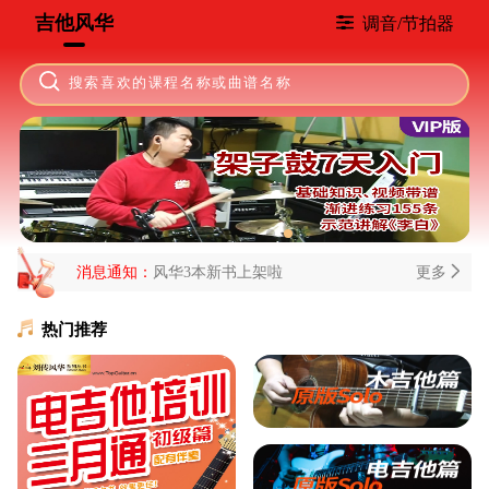
吉他风华
调音/节拍器
搜索喜欢的课程名称或曲谱名称
消息通知：
风华3本新书上架啦
更多
消息通知：
加微信：jita-fenghua免费辅导咨询
更多
消息通知：
风华3本新书上架啦
更多
消息通知：
加微信：jita-fenghua免费辅导咨询
更多
热门推荐